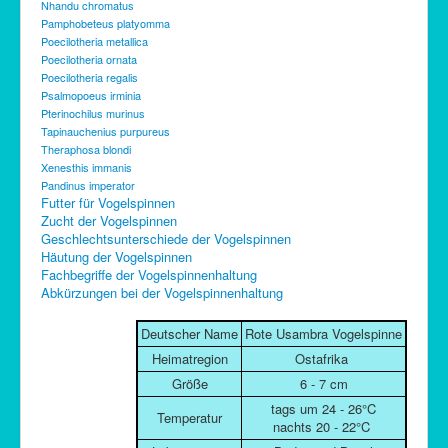
Nhandu chromatus
Pamphobeteus platyomma
Poecilotheria metallica
Poecilotheria ornata
Poecilotheria regalis
Psalmopoeus irminia
Pterinochilus murinus
Tapinauchenius purpureus
Theraphosa blondi
Xenesthis immanis
Pandinus imperator
Futter für Vogelspinnen
Zucht der Vogelspinnen
Geschlechtsunterschiede der Vogelspinnen
Häutung der Vogelspinnen
Fachbegriffe der Vogelspinnenhaltung
Abkürzungen bei der Vogelspinnenhaltung
Deutscher Name
Rote Usambra Vogelspinne
Heimatregion
Ostafrika
Größe
6 - 7 cm
tags um 24 - 26°C
Temperatur
nachts 20 - 22°C