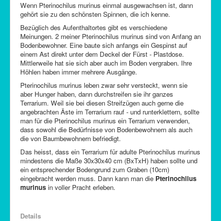
Wenn Pterinochilus murinus einmal ausgewachsen ist, dann
gehört sie zu den schönsten Spinnen, die ich kenne.
Bezüglich des Aufenthaltortes gibt es verschiedene
Meinungen. 2 meiner Pterinochilus murinus sind von Anfang an
Bodenbewohner. Eine baute sich anfangs ein Gespinst auf
einem Ast direkt unter dem Deckel der Fürst - Plastdose.
Mittlerweile hat sie sich aber auch im Boden vergraben. Ihre
Höhlen haben immer mehrere Ausgänge.
Pterinochilus murinus leben zwar sehr versteckt, wenn sie
aber Hunger haben, dann durchstreifen sie ihr ganzes
Terrarium. Weil sie bei diesen Streifzügen auch gerne die
angebrachten Äste im Terrarium rauf - und runterklettern, sollte
man für die Pterinochilus murinus ein Terrarium verwenden,
dass sowohl die Bedürfnisse von Bodenbewohnern als auch
die von Baumbewohnern befriedigt.
Das heisst, dass ein Terrarium für adulte Pterinochilus murinus
mindestens die Maße 30x30x40 cm (BxTxH) haben sollte und
ein entsprechender Bodengrund zum Graben (10cm)
eingebracht werden muss. Dann kann man die
Pterinochilus
murinus
in voller Pracht erleben.
Details