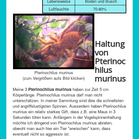
Lebensweise
Boden und Busch
Luftfeuchte
70-80%
Haltung
von
Pterinoc
hilus
Pterinochilus murinus
murinus
(zum Vergrößern aufs Bild klicken)
Meine 3
Pterinochilus murinus
haben zur Zeit 5 cm
Körperlänge. Pterinochilus murinus darf man nicht
unterschätzen. In meiner Sammlung sind dies die schnellsten
und angriffslustigsten Spinnen. Ausserdem haben Pterinochilus
murinus ein relativ starkes Gift, dass z.B. eine Maus in 3
Sekunden töten kann. Anfängern in der Vogelspinnenhaltung
möchte ich dringend von Pterinochilus murinus abraten,
obwohl man auch hier ein Tier "erwischen" kann, dass
eventuell nicht so aggressiv ist.