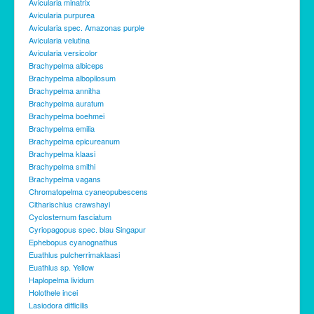
Avicularia minatrix
C-Control
Avicularia purpurea
Avicularia spec. Amazonas purple
Sitemap
Avicularia velutina
Avicularia versicolor
Brachypelma albiceps
Brachypelma albopilosum
Brachypelma annitha
Brachypelma auratum
Brachypelma boehmei
Brachypelma emilia
Brachypelma epicureanum
Brachypelma klaasi
Brachypelma smithi
Brachypelma vagans
Chromatopelma cyaneopubescens
Citharischius crawshayi
Cyclosternum fasciatum
Cyriopagopus spec. blau Singapur
Ephebopus cyanognathus
Euathlus pulcherrimaklaasi
Euathlus sp. Yellow
Haplopelma lividum
Holothele incei
Lasiodora difficilis