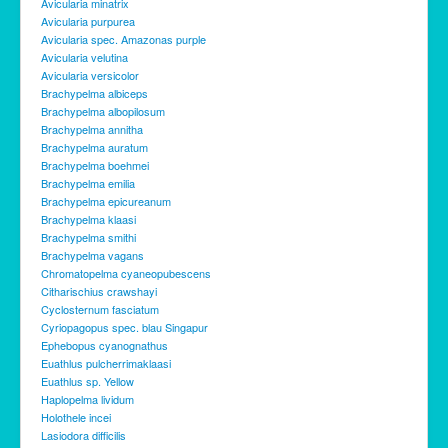
Avicularia minatrix
C-Control
Avicularia purpurea
Avicularia spec. Amazonas purple
Sitemap
Avicularia velutina
Avicularia versicolor
Brachypelma albiceps
Brachypelma albopilosum
Brachypelma annitha
Brachypelma auratum
Brachypelma boehmei
Brachypelma emilia
Brachypelma epicureanum
Brachypelma klaasi
Brachypelma smithi
Brachypelma vagans
Chromatopelma cyaneopubescens
Citharischius crawshayi
Cyclosternum fasciatum
Cyriopagopus spec. blau Singapur
Ephebopus cyanognathus
Euathlus pulcherrimaklaasi
Euathlus sp. Yellow
Haplopelma lividum
Holothele incei
Lasiodora difficilis