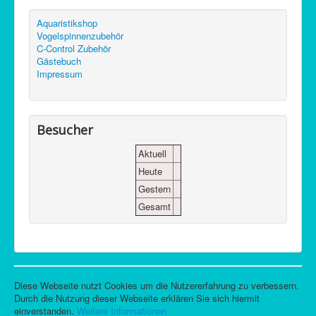
Aquaristikshop
Vogelspinnenzubehör
C-Control Zubehör
Gästebuch
Impressum
Besucher
Aktuell
Heute
Gestern
Gesamt
Diese Webseite nutzt Cookies um die Nutzererfahrung zu verbessern.
Durch die Nutzung dieser Webseite erklären Sie sich hiermit
einverstanden.
Weitere Informationen