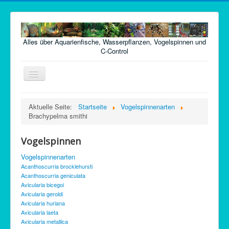
Alles über Aquarienfische, Wasserpflanzen, Vogelspinnen und
C-Control
Navigation
an/aus
Home
Aktuelle Seite:
Startseite
Vogelspinnenarten
Brachypelma smithi
Fische
Pflanzen
Vogelspinnen
Futter
Vogelspinnenarten
Acanthoscurria brocklehursti
Technik
Acanthoscurria geniculata
Avicularia bicegoi
Krankheiten
Avicularia geroldi
Vogelspinnen
Avicularia huriana
Avicularia laeta
Argentinische Waldschaben
Avicularia metallica