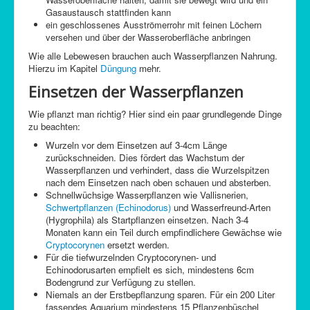
Gasaustausch stattfinden kann
ein geschlossenes Ausströmerrohr mit feinen Löchern
versehen und über der Wasseroberfläche anbringen
Wie alle Lebewesen brauchen auch Wasserpflanzen Nahrung.
Hierzu im Kapitel
Düngung
mehr.
Einsetzen der Wasserpflanzen
Wie pflanzt man richtig? Hier sind ein paar grundlegende Dinge
zu beachten:
Wurzeln vor dem Einsetzen auf 3-4cm Länge
zurückschneiden. Dies fördert das Wachstum der
Wasserpflanzen und verhindert, dass die Wurzelspitzen
nach dem Einsetzen nach oben schauen und absterben.
Schnellwüchsige Wasserpflanzen wie Vallisnerien,
Schwertpflanzen (Echinodorus)
und Wasserfreund-Arten
(Hygrophila) als Startpflanzen einsetzen. Nach 3-4
Monaten kann ein Teil durch empfindlichere Gewächse wie
Cryptocorynen
ersetzt werden.
Für die tiefwurzelnden
Cryptocorynen-
und
Echinodorusarten
empfielt es sich, mindestens 6cm
Bodengrund zur Verfügung zu stellen.
Niemals an der Erstbepflanzung sparen. Für ein 200 Liter
fassendes Aquarium mindestens 15 Pflanzenbüschel