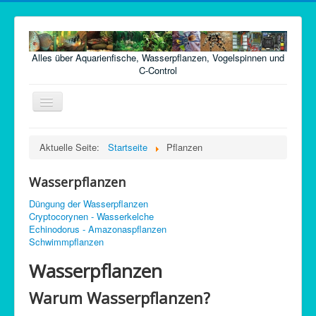
Alles über Aquarienfische, Wasserpflanzen, Vogelspinnen und
C-Control
Navigation
an/aus
Home
Aktuelle Seite:
Startseite
Pflanzen
Fische
Wasserpflanzen
Pflanzen
Düngung der Wasserpflanzen
Futter
Cryptocorynen - Wasserkelche
Echinodorus - Amazonaspflanzen
Technik
Schwimmpflanzen
Krankheiten
Wasserpflanzen
Vogelspinnen
Warum Wasserpflanzen?
Argentinische Waldschaben