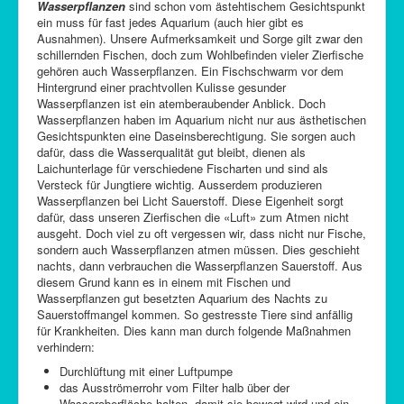
Wasserpflanzen
sind schon vom ästehtischem Gesichtspunkt
C-Control
ein muss für fast jedes Aquarium (auch hier gibt es
Ausnahmen). Unsere Aufmerksamkeit und Sorge gilt zwar den
Sitemap
schillernden Fischen, doch zum Wohlbefinden vieler Zierfische
gehören auch Wasserpflanzen. Ein Fischschwarm vor dem
Hintergrund einer prachtvollen Kulisse gesunder
Wasserpflanzen ist ein atemberaubender Anblick. Doch
Wasserpflanzen haben im Aquarium nicht nur aus ästhetischen
Gesichtspunkten eine Daseinsberechtigung. Sie sorgen auch
dafür, dass die Wasserqualität gut bleibt, dienen als
Laichunterlage für verschiedene Fischarten und sind als
Versteck für Jungtiere wichtig. Ausserdem produzieren
Wasserpflanzen bei Licht Sauerstoff. Diese Eigenheit sorgt
dafür, dass unseren Zierfischen die «Luft» zum Atmen nicht
ausgeht. Doch viel zu oft vergessen wir, dass nicht nur Fische,
sondern auch Wasserpflanzen atmen müssen. Dies geschieht
nachts, dann verbrauchen die Wasserpflanzen Sauerstoff. Aus
diesem Grund kann es in einem mit Fischen und
Wasserpflanzen gut besetzten Aquarium des Nachts zu
Sauerstoffmangel kommen. So gestresste Tiere sind anfällig
für Krankheiten. Dies kann man durch folgende Maßnahmen
verhindern:
Durchlüftung mit einer Luftpumpe
das Ausströmerrohr vom Filter halb über der
Wasseroberfläche halten, damit sie bewegt wird und ein