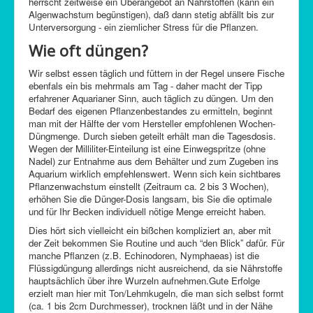
herrscht zeitweise ein Überangebot an Nährstoffen (kann ein
Algenwachstum begünstigen), daß dann stetig abfällt bis zur
Unterversorgung - ein ziemlicher Stress für die Pflanzen.
Wie oft düngen?
Wir selbst essen täglich und füttern in der Regel unsere Fische
ebenfals ein bis mehrmals am Tag - daher macht der Tipp
erfahrener Aquarianer Sinn, auch täglich zu düngen. Um den
Bedarf des eigenen Pflanzenbestandes zu ermitteln, beginnt
man mit der Hälfte der vom Hersteller empfohlenen Wochen-
Düngmenge. Durch sieben geteilt erhält man die Tagesdosis.
Wegen der Milliliter-Einteilung ist eine Einwegspritze (ohne
Nadel) zur Entnahme aus dem Behälter und zum Zugeben ins
Aquarium wirklich empfehlenswert. Wenn sich kein sichtbares
Pflanzenwachstum einstellt (Zeitraum ca. 2 bis 3 Wochen),
erhöhen Sie die Dünger-Dosis langsam, bis Sie die optimale
und für Ihr Becken individuell nötige Menge erreicht haben.
Dies hört sich vielleicht ein bißchen kompliziert an, aber mit
der Zeit bekommen Sie Routine und auch “den Blick” dafür. Für
manche Pflanzen (z.B. Echinodoren, Nymphaeas) ist die
Flüssigdüngung allerdings nicht ausreichend, da sie Nährstoffe
hauptsächlich über ihre Wurzeln aufnehmen.Gute Erfolge
erzielt man hier mit Ton/Lehmkugeln, die man sich selbst formt
(ca. 1 bis 2cm Durchmesser), trocknen läßt und in der Nähe