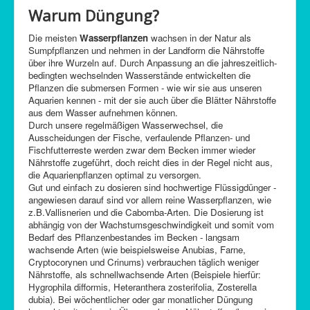
Warum Düngung?
C-Control
Sitemap
Die meisten
Wasserpflanzen
wachsen in der Natur als
Sumpfpflanzen und nehmen in der Landform die Nährstoffe
über ihre Wurzeln auf. Durch Anpassung an die jahreszeitlich-
bedingten wechselnden Wasserstände entwickelten die
Pflanzen die submersen Formen - wie wir sie aus unseren
Aquarien kennen - mit der sie auch über die Blätter Nährstoffe
aus dem Wasser aufnehmen können.
Durch unsere regelmäßigen Wasserwechsel, die
Ausscheidungen der Fische, verfaulende Pflanzen- und
Fischfutterreste werden zwar dem Becken immer wieder
Nährstoffe zugeführt, doch reicht dies in der Regel nicht aus,
die Aquarienpflanzen optimal zu versorgen.
Gut und einfach zu dosieren sind hochwertige Flüssigdünger -
angewiesen darauf sind vor allem reine Wasserpflanzen, wie
z.B.Vallisnerien und die Cabomba-Arten. Die Dosierung ist
abhängig von der Wachstumsgeschwindigkeit und somit vom
Bedarf des Pflanzenbestandes im Becken - langsam
wachsende Arten (wie beispielsweise Anubias, Farne,
Cryptocorynen und Crinums) verbrauchen täglich weniger
Nährstoffe, als schnellwachsende Arten (Beispiele hierfür:
Hygrophila difformis, Heteranthera zosterifolia, Zosterella
dubia). Bei wöchentlicher oder gar monatlicher Düngung