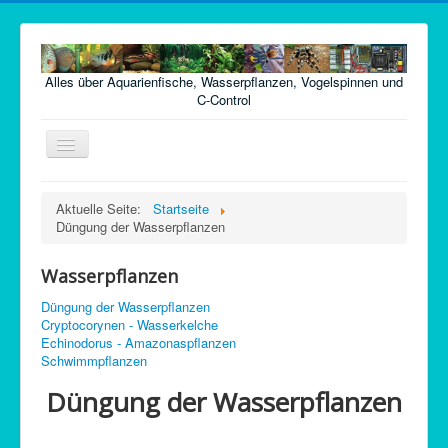
Alles über Aquarienfische, Wasserpflanzen, Vogelspinnen und
C-Control
Navigation
an/aus
Home
Aktuelle Seite:
Startseite
Düngung der Wasserpflanzen
Fische
Pflanzen
Wasserpflanzen
Futter
Düngung der Wasserpflanzen
Cryptocorynen - Wasserkelche
Technik
Echinodorus - Amazonaspflanzen
Schwimmpflanzen
Krankheiten
Düngung der Wasserpflanzen
Vogelspinnen
Argentinische Waldschaben