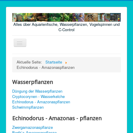
Alles über Aquarienfische, Wasserpflanzen, Vogelspinnen und
C-Control
Navigation
an/aus
Home
Aktuelle Seite:
Startseite
Echinodorus - Amazonaspflanzen
Fische
Pflanzen
Wasserpflanzen
Futter
Düngung der Wasserpflanzen
Cryptocorynen - Wasserkelche
Technik
Echinodorus - Amazonaspflanzen
Schwimmpflanzen
Krankheiten
Echinodorus - Amazonas - pflanzen
Vogelspinnen
Zwergamazonaspflanze
Argentinische Waldschaben
Barth`s Amazonaspflanze