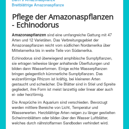
Breitblättrige Amazonaspflanze
C-Control
Pflege der Amazonaspflanzen
Sitemap
- Echinodorus
Amazonaspflanzen
sind eine umfangreiche Gattung mit 47
Arten und 12 Varietäten. Das Verbreitungsgebiet der
Amazonaspflanzen reicht vom südlichen Nordamerika über
Mittelamerika bis in weite Teile von Südamerika.
Echinodorus sind überwiegend amphibische Sumpfpflanzen,
sie ertragen teilweise länger anhaltende Überflutungen und
bilden dann Wasserformen. Einige echte Wasserpflanzen
bringen gelegentlich kümmerliche Sumpfpflanzen. Das
wulzenförmige Rhizom ist kräftig, bei kleineren Arten
gestaucht und schwächer. Die Blätter sind in Stiel und Spreite
gegliedert, ihre Form ist meist lanzettig oder linear aber auch
ei- oder herzförmig.
Die Ansprüche im Aquarium sind verschieden. Bevorzugt
werden mittlere Bereiche von Licht, Temperatur und
Wasserwerten. Herzblättrige Arten neigen zu länger gestielten
Schwimmblättern oder bilden über den Wasser Luftblätter,
welches durch nährstoffarmen Sandboden verhindert wird.