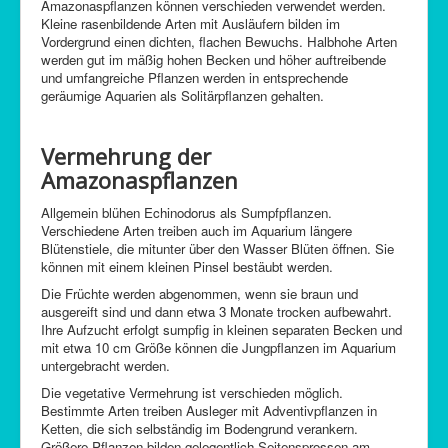
Amazonaspflanzen können verschieden verwendet werden.
Kleine rasenbildende Arten mit Ausläufern bilden im
Vordergrund einen dichten, flachen Bewuchs. Halbhohe Arten
werden gut im mäßig hohen Becken und höher auftreibende
und umfangreiche Pflanzen werden in entsprechende
geräumige Aquarien als Solitärpflanzen gehalten.
Vermehrung der
Amazonaspflanzen
Allgemein blühen Echinodorus als Sumpfpflanzen.
Verschiedene Arten treiben auch im Aquarium längere
Blütenstiele, die mitunter über den Wasser Blüten öffnen. Sie
können mit einem kleinen Pinsel bestäubt werden.
Die Früchte werden abgenommen, wenn sie braun und
ausgereift sind und dann etwa 3 Monate trocken aufbewahrt.
Ihre Aufzucht erfolgt sumpfig in kleinen separaten Becken und
mit etwa 10 cm Größe können die Jungpflanzen im Aquarium
untergebracht werden.
Die vegetative Vermehrung ist verschieden möglich.
Bestimmte Arten treiben Ausleger mit Adventivpflanzen in
Ketten, die sich selbständig im Bodengrund verankern.
Größere Pflanzen bilden gelegentlich Seitensprossen am