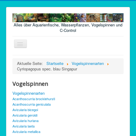
Alles über Aquarienfische, Wasserpflanzen, Vogelspinnen und
C-Control
Navigation
an/aus
Home
Aktuelle Seite:
Startseite
Vogelspinnenarten
Cyriopagopus spec. blau Singapur
Fische
Pflanzen
Vogelspinnen
Futter
Vogelspinnenarten
Acanthoscurria brocklehursti
Technik
Acanthoscurria geniculata
Avicularia bicegoi
Krankheiten
Avicularia geroldi
Vogelspinnen
Avicularia huriana
Avicularia laeta
Argentinische Waldschaben
Avicularia metallica