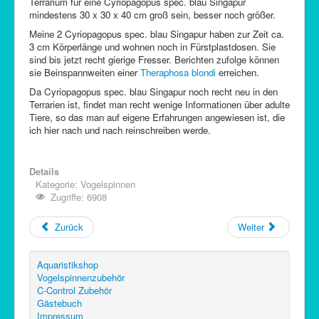
Terrarium für eine Cyriopagopus spec. blau Singapur
mindestens 30 x 30 x 40 cm groß sein, besser noch größer.
Meine 2 Cyriopagopus spec. blau Singapur haben zur Zeit ca.
3 cm Körperlänge und wohnen noch in Fürstplastdosen. Sie
sind bis jetzt recht gierige Fresser. Berichten zufolge können
sie Beinspannweiten einer
Theraphosa blondi
erreichen.
Da Cyriopagopus spec. blau Singapur noch recht neu in den
Terrarien ist, findet man recht wenige Informationen über adulte
Tiere, so das man auf eigene Erfahrungen angewiesen ist, die
ich hier nach und nach reinschreiben werde.
Details
Kategorie:
Vogelspinnen
Zugriffe: 6908
Zurück
Weiter
Aquaristikshop
Vogelspinnenzubehör
C-Control Zubehör
Gästebuch
Impressum