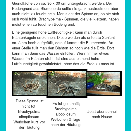
Grundfläche von ca. 30 x 30 cm untergebracht werden. Der
Bodengrund aus Blumenerde sollte nie ganz austrocknen, aber
auch nicht zu feucht sein. Man sieht der Spinne an, ob sie sich
sich wohl fühlt. Brachypelma - Spinnen, die viel klettern, haben
meist einen zu feuchten Bodengrund.
Eine genügend hohe Luftfeuchtigkeit kann man durch
Blähtonkugeln erreichnen. Diese werden als unterste Schicht
ca. 3 cm hoch aufgefüllt, darauf kommt die Blumenerde. An
einer Stelle füllt man den Blähton so hoch wie die Erde. Dort
kann man dann das Wasser einfüllen. Wenn immer etwas
Wasser im Blähton steht, ist eine ausreichend hohe
Luftfeuchtigkeit gewährleistet, ohne das die Erde zu nass ist.
Diese Spinne ist
Es ist geschafft;
nicht tot;
Brachypelma
Brachypelma
Jetzt aber schnell
albopilosum
albopilosum
nach Hause
Weibchen 2 Tage
Weibchen kurz vor
nach der Häutung
der Häutung