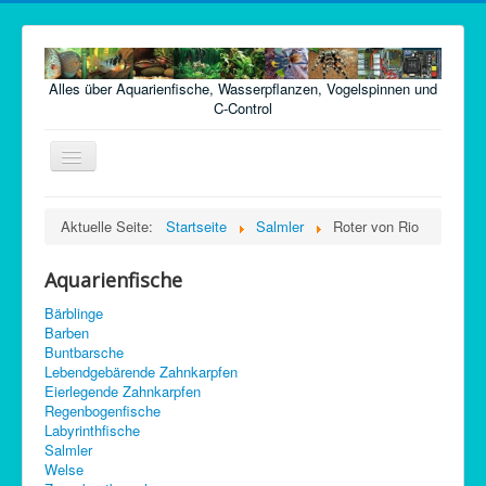
Alles über Aquarienfische, Wasserpflanzen, Vogelspinnen und
C-Control
Navigation
an/aus
Home
Aktuelle Seite:
Startseite
Salmler
Roter von Rio
Fische
Aquarienfische
Pflanzen
Bärblinge
Futter
Barben
Buntbarsche
Technik
Lebendgebärende Zahnkarpfen
Eierlegende Zahnkarpfen
Krankheiten
Regenbogenfische
Labyrinthfische
Vogelspinnen
Salmler
Argentinische Waldschaben
Welse