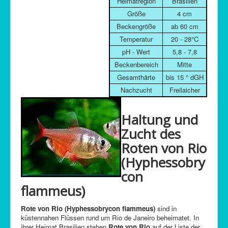
Heimatregion
Brasilien
Größe
4 cm
Beckengröße
ab 60 cm
Temperatur
20 - 28°C
pH - Wert
5,8 - 7,8
Beckenbereich
Mitte
Gesamthärte
bis 15 ° dGH
Nachzucht
Freilaicher
Haltung und
Zucht des
Roten von Rio
(Hyphessobry
con
flammeus)
Rote von Rio (Hyphessobrycon flammeus)
sind in
küstennahen Flüssen rund um Rio de Janeiro beheimatet. In
ihrer Heimat Brasilien stehen
Rote von Rio
auf der Liste der