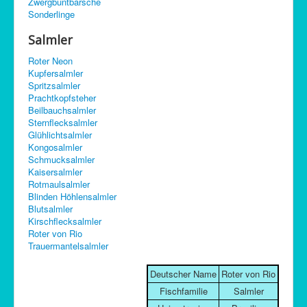
Zwergbuntbarsche
C-Control
Sonderlinge
Sitemap
Salmler
Roter Neon
Kupfersalmler
Spritzsalmler
Prachtkopfsteher
Beilbauchsalmler
Sternflecksalmler
Glühlichtsalmler
Kongosalmler
Schmucksalmler
Kaisersalmler
Rotmaulsalmler
Blinden Höhlensalmler
Blutsalmler
Kirschflecksalmler
Roter von Rio
Trauermantelsalmler
Deutscher Name
Roter von Rio
Fischfamilie
Salmler