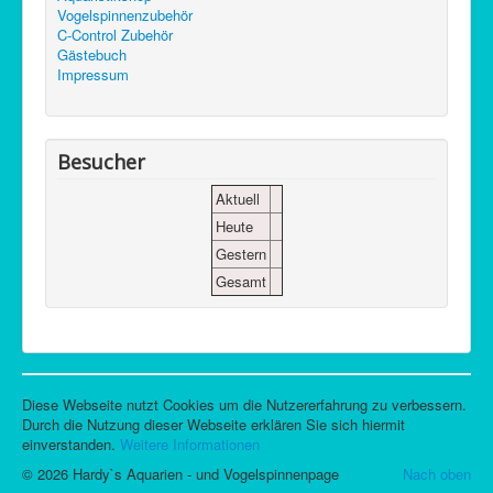
Vogelspinnenzubehör
C-Control Zubehör
Gästebuch
Impressum
Besucher
Aktuell
Heute
Gestern
Gesamt
Diese Webseite nutzt Cookies um die Nutzererfahrung zu verbessern.
Durch die Nutzung dieser Webseite erklären Sie sich hiermit
einverstanden.
Weitere Informationen
© 2026 Hardy`s Aquarien - und Vogelspinnenpage
Nach oben