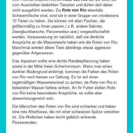
vom Aussterben bedrohten Tierarten und dürfen dort daher
nicht ausgeführt werden. Da
Rote von Rio
ebenfalls
Schwarmfische sind, sind sie in einer Gruppe von mindestens
10 Tieren zu halten. Sie können mit allen Fischen, die
größenmäßig zu ihnen passen ( z.B. andere Salmler,
Zwergbuntbarsche, Panzerwelse usw.) vergesellschaftet
werden. Voraussetzung ist natürlich, daß sie ähnliche
Ansprüche an die Wasserwerte haben wie die Roten von Rio.
Manchmal werden ältere Tiere allerdings etwas aggressiv
gegenüber Artgenossen.
Das Aquarium sollte eine dichte Randbepflanzung haben
sowie in der Mitte freien Schwimmraum. Wenn man einen
dunklen Bodengrund einbringt, kommen die Farben des Roten
von Rio noch besser zur Geltung. Es ist auf einen
regelmäßigen Wasserwechsel zu achten, da Rote von Rio in
belasteten Wasser farblos wirken. An ihr Futter stellen Rote
von Rio keine besonderen Ansprüche, es sollte aber
abwechslungsreich sein.
Die Männchen des Roten von Rio sind schlanker und haben
eine rote Afterflosse, die mit einer schwarzen Spitze versehen
ist. Die Weibchen haben leicht gelblich wirkende
Flossenenden.