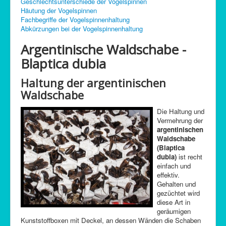
Geschlechtsunterschiede der Vogelspinnen
C-Control
Häutung der Vogelspinnen
Fachbegriffe der Vogelspinnenhaltung
Sitemap
Abkürzungen bei der Vogelspinnenhaltung
Argentinische Waldschabe -
Blaptica dubia
Haltung der argentinischen
Waldschabe
Die Haltung und
Vermehrung der
argentinischen
Waldschabe
(Blaptica
dubia)
ist recht
einfach und
effektiv.
Gehalten und
gezüchtet wird
diese Art in
geräumigen
Kunststoffboxen mit Deckel, an dessen Wänden die Schaben