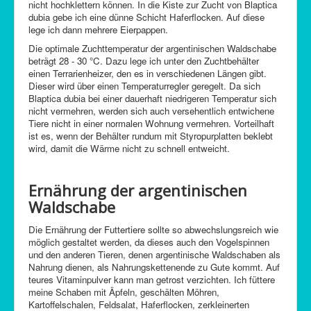
nicht hochklettern können. In die Kiste zur Zucht von Blaptica
dubia gebe ich eine dünne Schicht Haferflocken. Auf diese
lege ich dann mehrere Eierpappen.
Die optimale Zuchttemperatur der argentinischen Waldschabe
beträgt 28 - 30 °C. Dazu lege ich unter den Zuchtbehälter
einen Terrarienheizer, den es in verschiedenen Längen gibt.
Dieser wird über einen Temperaturregler geregelt. Da sich
Blaptica dubia bei einer dauerhaft niedrigeren Temperatur sich
nicht vermehren, werden sich auch versehentlich entwichene
Tiere nicht in einer normalen Wohnung vermehren. Vorteilhaft
ist es, wenn der Behälter rundum mit Styropurplatten beklebt
wird, damit die Wärme nicht zu schnell entweicht.
Ernährung der argentinischen
Waldschabe
Die Ernährung der Futtertiere sollte so abwechslungsreich wie
möglich gestaltet werden, da dieses auch den Vogelspinnen
und den anderen Tieren, denen argentinische Waldschaben als
Nahrung dienen, als Nahrungskettenende zu Gute kommt. Auf
teures Vitaminpulver kann man getrost verzichten. Ich füttere
meine Schaben mit Äpfeln, geschälten Möhren,
Kartoffelschalen, Feldsalat, Haferflocken, zerkleinerten