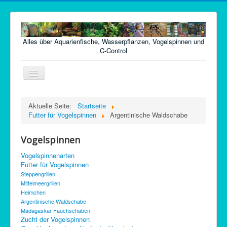
Alles über Aquarienfische, Wasserpflanzen, Vogelspinnen und
C-Control
Navigation
an/aus
Home
Aktuelle Seite:
Startseite
Futter für Vogelspinnen
Argentinische Waldschabe
Fische
Pflanzen
Vogelspinnen
Futter
Vogelspinnenarten
Futter für Vogelspinnen
Technik
Steppengrillen
Mittelmeergrillen
Krankheiten
Heimchen
Vogelspinnen
Argentinische Waldschabe
Madagaskar Fauchschaben
Argentinische Waldschaben
Zucht der Vogelspinnen