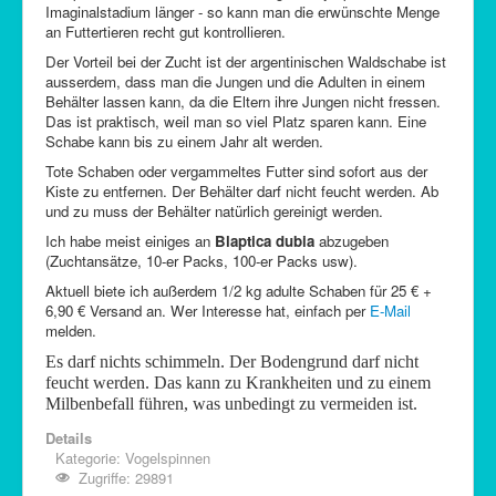
Imaginalstadium länger - so kann man die erwünschte Menge
an Futtertieren recht gut kontrollieren.
Der Vorteil bei der Zucht ist der argentinischen Waldschabe ist
ausserdem, dass man die Jungen und die Adulten in einem
Behälter lassen kann, da die Eltern ihre Jungen nicht fressen.
Das ist praktisch, weil man so viel Platz sparen kann. Eine
Schabe kann bis zu einem Jahr alt werden.
Tote Schaben oder vergammeltes Futter sind sofort aus der
Kiste zu entfernen. Der Behälter darf nicht feucht werden. Ab
und zu muss der Behälter natürlich gereinigt werden.
Ich habe meist einiges an
Blaptica dubia
abzugeben
(Zuchtansätze, 10-er Packs, 100-er Packs usw).
Aktuell biete ich außerdem 1/2 kg adulte Schaben für 25 € +
6,90 € Versand an. Wer Interesse hat, einfach per
E-Mail
melden.
Es darf nichts schimmeln. Der Bodengrund darf
n
icht
feucht werden. Das kann zu Krankheiten und zu einem
Milbenbefall führen, was unbedingt zu vermeiden ist.
Details
Kategorie:
Vogelspinnen
Zugriffe: 29891