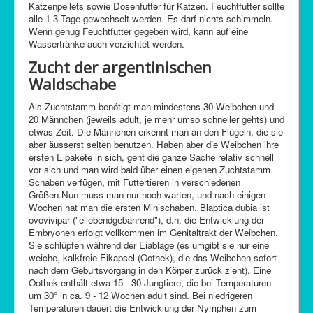
Katzenpellets sowie Dosenfutter für Katzen. Feuchtfutter sollte
alle 1-3 Tage gewechselt werden. Es darf nichts schimmeln.
Wenn genug Feuchtfutter gegeben wird, kann auf eine
Wassertränke auch verzichtet werden.
Zucht der argentinischen
Waldschabe
Als Zuchtstamm benötigt man mindestens 30 Weibchen und
20 Männchen (jeweils adult, je mehr umso schneller gehts) und
etwas Zeit. Die Männchen erkennt man an den Flügeln, die sie
aber äusserst selten benutzen. Haben aber die Weibchen ihre
ersten Eipakete in sich, geht die ganze Sache relativ schnell
vor sich und man wird bald über einen eigenen Zuchtstamm
Schaben verfügen, mit Futtertieren in verschiedenen
Größen.
Nun muss man nur noch warten, und nach einigen
Wochen hat man die ersten Minischaben. Blaptica dubia ist
ovovivipar ("eilebendgebährend"), d.h. die Entwicklung der
Embryonen erfolgt vollkommen im Genitaltrakt der Weibchen.
Sie schlüpfen während der Eiablage (es umgibt sie nur eine
weiche, kalkfreie Eikapsel (Oothek), die das Weibchen sofort
nach dem Geburtsvorgang in den Körper zurück zieht). Eine
Oothek enthält etwa 15 - 30 Jungtiere, die bei Temperaturen
um 30° in ca. 9 - 12 Wochen adult sind. Bei niedrigeren
Temperaturen dauert die Entwicklung der Nymphen zum