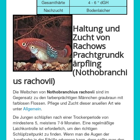
Gesamthärte
4 - 6 ° dGH
Nachzucht
Bodenlaicher
Haltung und
Zucht von
Rachows
Prachtgrundk
ärpfling
(Nothobranchi
us rachovii)
Die Weibchen von
Nothobranchius rachovii
sind im
Gegensatz zu den farbenprächtigen Männchen graubraun mit
farblosen Flossen. Pflege und Zucht dieser anuellen Art wie
unter
Allgemein
.
Die Jungen schlüpfen nach einer Trockenperiode von
mindestens 5, meistens 7-9 Monaten. Eine regelmäßige
Laichkontrolle ist erforderlich, um den richtigen
Schlüpfzeitpunkt zu finden. Wenn man die Augen der
Jungfische in der Eihülle erkennen kann, dann sollte man den