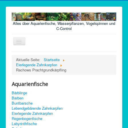
Alles über Aquarienfische, Wasserpflanzen, Vogelspinnen und
C-Control
Navigation
an/aus
Home
Aktuelle Seite:
Startseite
Eierlegende Zahnkarpfen
Fische
Rachows Prachtgrundkärpfling
Pflanzen
Aquarienfische
Futter
Bärblinge
Technik
Barben
Buntbarsche
Krankheiten
Lebendgebärende Zahnkarpfen
Eierlegende Zahnkarpfen
Vogelspinnen
Regenbogenfische
Argentinische Waldschaben
Labyrinthfische