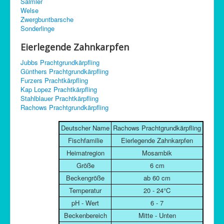
Salmler
C-Control
Welse
Zwergbuntbarsche
Sitemap
Sonderlinge
Eierlegende Zahnkarpfen
Jubbs Prachtgrundkärpfling
Günthers Prachtgrundkärpfling
Furzers Prachtkärpfling
Kap Lopez Prachtkärpfling
Stahlblauer Prachtkärpfling
Rachows Prachtgrundkärpfling
Deutscher Name
Rachows Prachtgrundkärpfling
Fischfamilie
Eierlegende Zahnkarpfen
Heimatregion
Mosambik
Größe
6 cm
Beckengröße
ab 60 cm
Temperatur
20 - 24°C
pH - Wert
6 - 7
Beckenbereich
Mitte - Unten