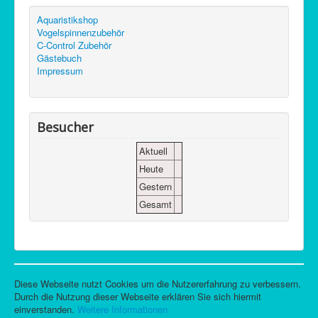
Aquaristikshop
Vogelspinnenzubehör
C-Control Zubehör
Gästebuch
Impressum
Besucher
Aktuell
Heute
Gestern
Gesamt
Diese Webseite nutzt Cookies um die Nutzererfahrung zu verbessern.
Durch die Nutzung dieser Webseite erklären Sie sich hiermit
einverstanden.
Weitere Informationen