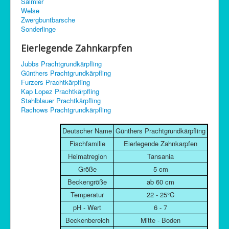
Salmler
C-Control
Welse
Zwergbuntbarsche
Sitemap
Sonderlinge
Eierlegende Zahnkarpfen
Jubbs Prachtgrundkärpfling
Günthers Prachtgrundkärpfling
Furzers Prachtkärpfling
Kap Lopez Prachtkärpfling
Stahlblauer Prachtkärpfling
Rachows Prachtgrundkärpfling
Deutscher Name
Günthers Prachtgrundkärpfling
Fischfamilie
Eierlegende Zahnkarpfen
Heimatregion
Tansania
Größe
5 cm
Beckengröße
ab 60 cm
Temperatur
22 - 25°C
pH - Wert
6 - 7
Beckenbereich
Mitte - Boden