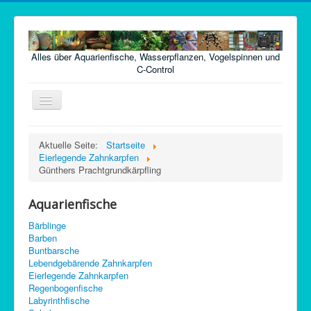
Alles über Aquarienfische, Wasserpflanzen, Vogelspinnen und
C-Control
Navigation
an/aus
Home
Aktuelle Seite:
Startseite
Eierlegende Zahnkarpfen
Fische
Günthers Prachtgrundkärpfling
Pflanzen
Aquarienfische
Futter
Bärblinge
Technik
Barben
Buntbarsche
Krankheiten
Lebendgebärende Zahnkarpfen
Eierlegende Zahnkarpfen
Vogelspinnen
Regenbogenfische
Argentinische Waldschaben
Labyrinthfische