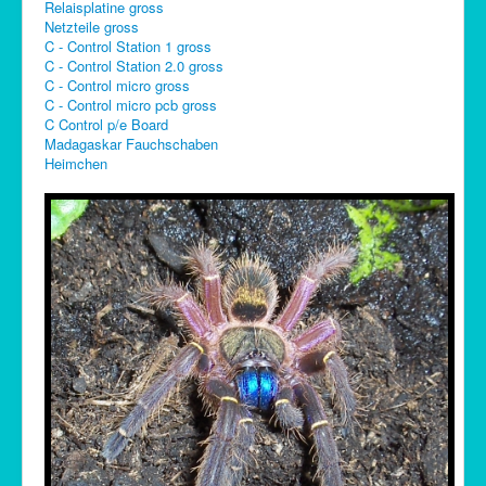
Relaisplatine gross
Netzteile gross
C - Control Station 1 gross
C - Control Station 2.0 gross
C - Control micro gross
C - Control micro pcb gross
C Control p/e Board
Madagaskar Fauchschaben
Heimchen