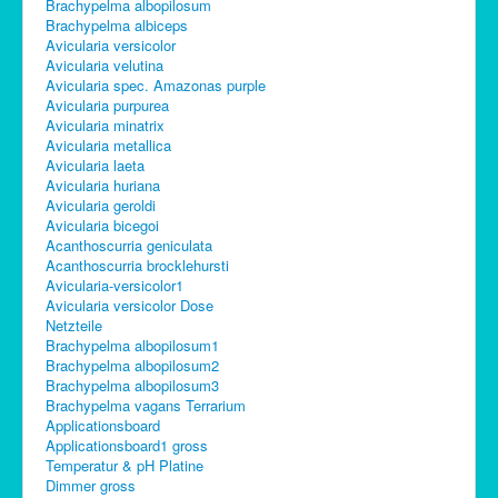
Brachypelma albopilosum
Brachypelma albiceps
Avicularia versicolor
Avicularia velutina
Avicularia spec. Amazonas purple
Avicularia purpurea
Avicularia minatrix
Avicularia metallica
Avicularia laeta
Avicularia huriana
Avicularia geroldi
Avicularia bicegoi
Acanthoscurria geniculata
Acanthoscurria brocklehursti
Avicularia-versicolor1
Avicularia versicolor Dose
Netzteile
Brachypelma albopilosum1
Brachypelma albopilosum2
Brachypelma albopilosum3
Brachypelma vagans Terrarium
Applicationsboard
Applicationsboard1 gross
Temperatur & pH Platine
Dimmer gross