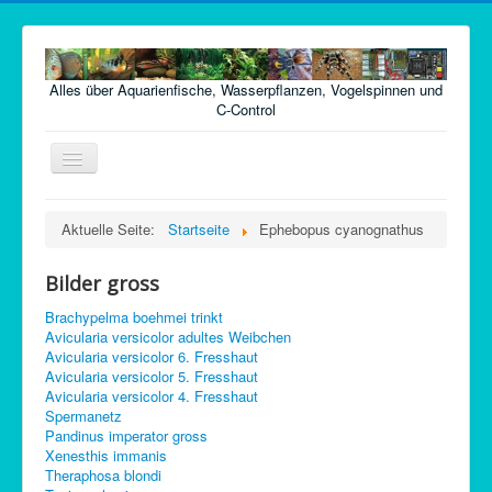
Alles über Aquarienfische, Wasserpflanzen, Vogelspinnen und
C-Control
Navigation
an/aus
Home
Aktuelle Seite:
Startseite
Ephebopus cyanognathus
Fische
Bilder gross
Pflanzen
Brachypelma boehmei trinkt
Futter
Avicularia versicolor adultes Weibchen
Avicularia versicolor 6. Fresshaut
Technik
Avicularia versicolor 5. Fresshaut
Avicularia versicolor 4. Fresshaut
Krankheiten
Spermanetz
Pandinus imperator gross
Vogelspinnen
Xenesthis immanis
Argentinische Waldschaben
Theraphosa blondi