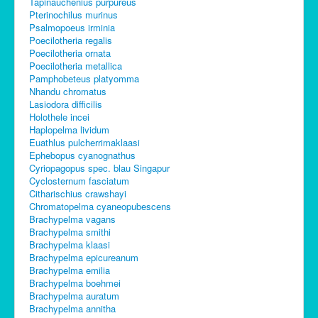
Tapinauchenius purpureus
C-Control
Pterinochilus murinus
Psalmopoeus irminia
Sitemap
Poecilotheria regalis
Poecilotheria ornata
Poecilotheria metallica
Pamphobeteus platyomma
Nhandu chromatus
Lasiodora difficilis
Holothele incei
Haplopelma lividum
Euathlus pulcherrimaklaasi
Ephebopus cyanognathus
Cyriopagopus spec. blau Singapur
Cyclosternum fasciatum
Citharischius crawshayi
Chromatopelma cyaneopubescens
Brachypelma vagans
Brachypelma smithi
Brachypelma klaasi
Brachypelma epicureanum
Brachypelma emilia
Brachypelma boehmei
Brachypelma auratum
Brachypelma annitha