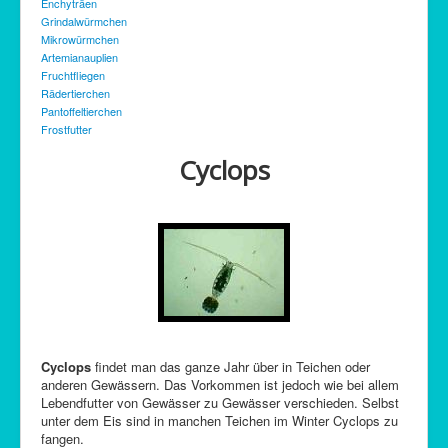
Enchyträen
C-Control
Grindalwürmchen
Mikrowürmchen
Sitemap
Artemianauplien
Fruchtfliegen
Rädertierchen
Pantoffeltierchen
Frostfutter
Cyclops
Cyclops
findet man das ganze Jahr über in Teichen oder
anderen Gewässern. Das Vorkommen ist jedoch wie bei allem
Lebendfutter von Gewässer zu Gewässer verschieden. Selbst
unter dem Eis sind in manchen Teichen im Winter Cyclops zu
fangen.