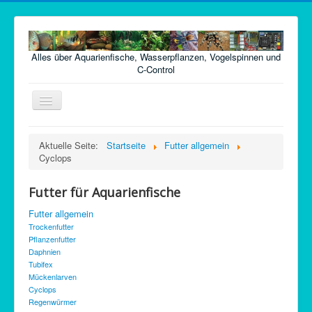
Alles über Aquarienfische, Wasserpflanzen, Vogelspinnen und
C-Control
Navigation
an/aus
Home
Aktuelle Seite:
Startseite
Futter allgemein
Cyclops
Fische
Pflanzen
Futter für Aquarienfische
Futter
Futter allgemein
Trockenfutter
Technik
Pflanzenfutter
Daphnien
Krankheiten
Tubifex
Vogelspinnen
Mückenlarven
Cyclops
Argentinische Waldschaben
Regenwürmer