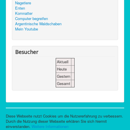
Nagetiere
Enten
Kornnatter
Computer begreifen
Argentinische Waldschaben
Mein Youtube
Besucher
Aktuell
Heute
Gestern
Gesamt
Diese Webseite nutzt Cookies um die Nutzererfahrung zu verbessern.
Durch die Nutzung dieser Webseite erklären Sie sich hiermit
einverstanden.
Weitere Informationen