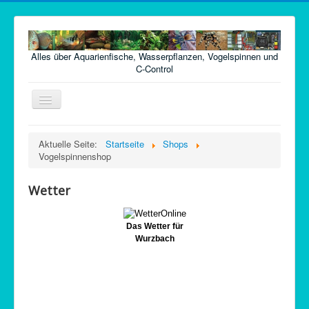
Alles über Aquarienfische, Wasserpflanzen, Vogelspinnen und
C-Control
Navigation
an/aus
Home
Aktuelle Seite:
Startseite
Shops
Vogelspinnenshop
Fische
Pflanzen
Wetter
Futter
Technik
Das Wetter für
Wurzbach
Krankheiten
Vogelspinnen
Argentinische Waldschaben