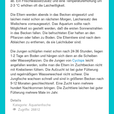
ab. Ein Frischwasserzusatz und eine Temperaturerhöhung um
2-3 °C erhöhen oft die Laichwilligkeit.
Die Eltern werden abends in das Becken eingesetzt und
laichen meist schon an nächsten Morgen, Laichansatz des
Weibchens vorrausgesetzt. Das Aquarium sollte nach
Möglichkeit so gestellt werden, daß die ersten Sonnenstrahlen
in das Becken fallen. Die befruchteten Eier haften an den
Pflanzen oder fallen zu Boden. Die Elterntiere sind nach dem
Ablaichen zu entfernen, da sie Laichräuber sind.
Die Jungen schlüpfen meist schon nach 24-36 Stunden, liegen
1-2 Tage am Boden und hängen sich dann an die Scheiben
oder Wasserpflanzen. Da die Jungen von
Cyclops
leicht
angefallen werden, sollte man die Eltern im Zuchtbecken nicht
mit Krebstieren füttern. Die Aufzucht ist bei guter Fütterung
und regelmäßigem Wasserwechsel nicht schwer. Die
Jungfische wachsen schnell und sind in größeren Becken nach
9-12 Monaten geschlechtsreif. Eine Zucht kann mehrere
hundert Nachkommen bringen. Die Zuchttiere laichen bei guter
Fütterung mehrere Male im Jahr.
Details
Kategorie:
Aquarienfische
Zugriffe: 26812