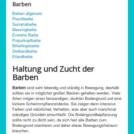
Barben
C-Control
Barben allgemein
Sitemap
Prachtbarbe
Sumatrabarbe
Messingbarbe
Everetts Barbe
Purpurkopfbarbe
Bitterlingsbarbe
Dreibandbarbe
Eilandbarbe
Haltung und Zucht der
Barben
Barben
sind sehr lebendig und ständig in Bewegung, deshalb
sollten sie in möglichst großen Becken gehalten werden. Viele
Arten mögen einen feinsandigen, dunklen Bodengrund und eine
lockere Schwimmpflanzendecke. Sie zeigen dann intensive
Farben und natürliches Verhalten, was aber auch manchmal
ständiges Gründeln einschließt. Die Bodengrundbepflanzung
sollte nicht zu dicht sein, da sich fast alle Barben zum
Bodengrund orientieren und daher etwas Bewegungsfreiraum
brauchen.