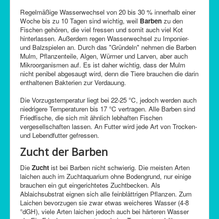
Regelmäßige Wasserwechsel von 20 bis 30 % innerhalb einer
Woche bis zu 10 Tagen sind wichtig, weil
Barben
zu den
Fischen gehören, die viel fressen und somit auch viel Kot
hinterlassen. Außerdem regen Wasserwechsel zu Imponier-
und Balzspielen an. Durch das "Gründeln" nehmen die Barben
Mulm, Pflanzenteile, Algen, Würmer und Larven, aber auch
Mikroorganismen auf. Es ist daher wichtig, dass der Mulm
nicht penibel abgesaugt wird, denn die Tiere brauchen die darin
enthaltenen Bakterien zur Verdauung.
Die Vorzugstemperatur liegt bei 22-25 °C, jedoch werden auch
niedrigere Temperaturen bis 17 °C vertragen. Alle Barben sind
Friedfische, die sich mit ähnlich lebhaften Fischen
vergesellschaften lassen. An Futter wird jede Art von Trocken-
und Lebendfutter gefressen.
Zucht der Barben
Die
Zucht
ist bei Barben nicht schwierig. Die meisten Arten
laichen auch im Zuchtaquarium ohne Bodengrund, nur einige
brauchen ein gut eingerichtetes Zuchtbecken. Als
Ablaichsubstrat eignen sich alle feinblättrigen Pflanzen. Zum
Laichen bevorzugen sie zwar etwas weicheres Wasser (4-8
°dGH), viele Arten laichen jedoch auch bei härteren Wasser