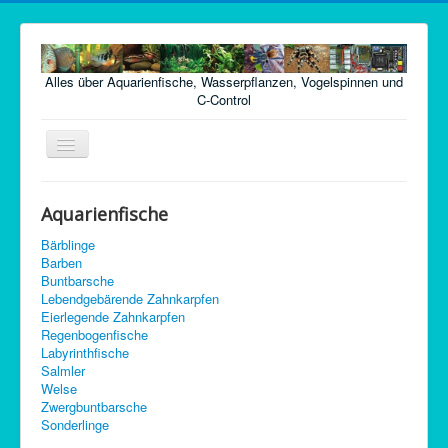
Alles über Aquarienfische, Wasserpflanzen, Vogelspinnen und
C-Control
Navigation
an/aus
Home
Aquarienfische
Fische
Bärblinge
Pflanzen
Barben
Buntbarsche
Futter
Lebendgebärende Zahnkarpfen
Eierlegende Zahnkarpfen
Technik
Regenbogenfische
Labyrinthfische
Krankheiten
Salmler
Welse
Vogelspinnen
Zwergbuntbarsche
Sonderlinge
Argentinische Waldschaben